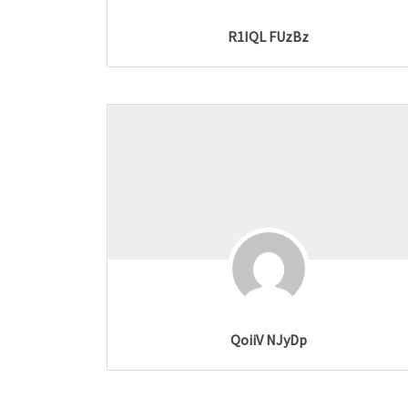
R1IQL FUzBz
QoiiV NJyDp