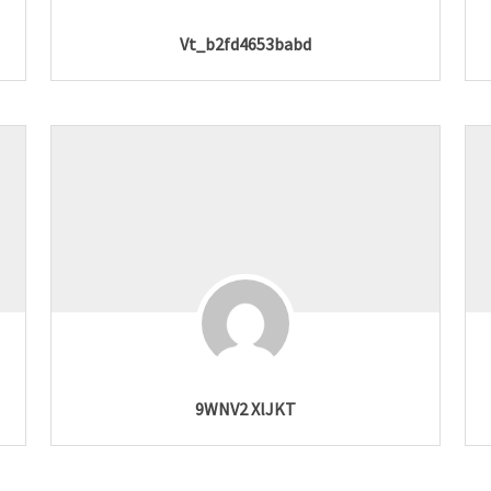
Vt_b2fd4653babd
9WNV2 XlJKT