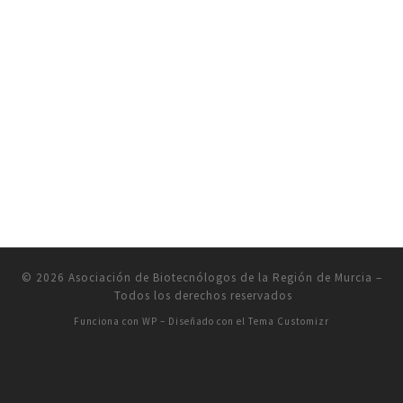
© 2026
Asociación de Biotecnólogos de la Región de Murcia
–
Todos los derechos reservados
Funciona con
WP
– Diseñado con el
Tema Customizr